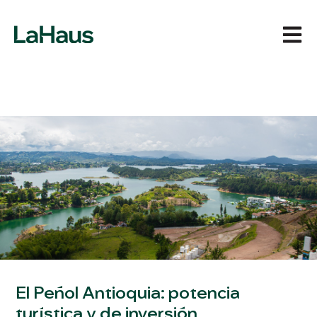
Abrir 
El Peñol Antioquia: potencia
turística y de inversión