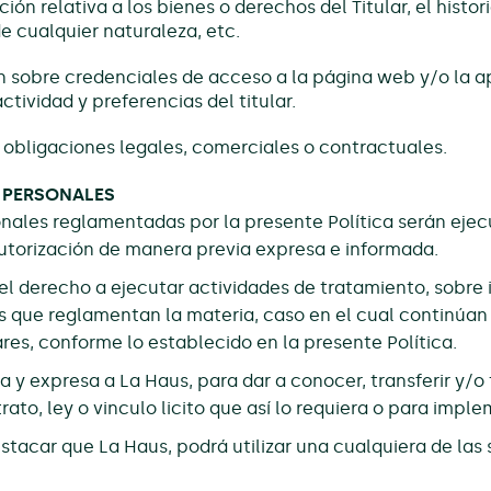
ón relativa a los bienes o derechos del Titular, el histori
e cualquier naturaleza, etc.
n sobre credenciales de acceso a la página web y/o la ap
ctividad y preferencias del titular.
obligaciones legales, comerciales o contractuales.
S PERSONALES
onales reglamentadas por la presente Política serán ej
utorización de manera previa expresa e informada.
va el derecho a ejecutar actividades de tratamiento, sobr
les que reglamentan la materia, caso en el cual continú
ares, conforme lo establecido en la presente Política.
a y expresa a La Haus, para dar a conocer, transferir y/o
rato, ley o vinculo licito que así lo requiera o para imp
estacar que La Haus, podrá utilizar una cualquiera de la