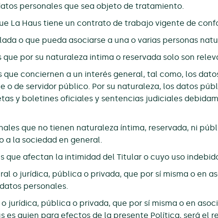
datos personales que sea objeto de tratamiento.
ue La Haus tiene un contrato de trabajo vigente de conf
lada o que pueda asociarse a una o varias personas nat
que por su naturaleza intima o reservada solo son releva
que conciernen a un interés general, tal como, los datos 
te o de servidor público. Por su naturaleza, los datos púb
tas y boletines oficiales y sentencias judiciales debid
nales que no tienen naturaleza íntima, reservada, ni pú
 o a la sociedad en general.
 que afectan la intimidad del Titular o cuyo uso indebid
al o jurídica, pública o privada, que por sí misma o en a
 datos personales.
o jurídica, pública o privada, que por sí misma o en asoc
s es quien para efectos de la presente Política, será el 