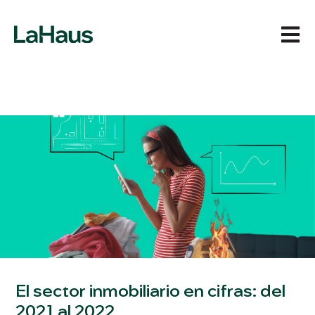
Abrir 
El sector inmobiliario en cifras: del
2021 al 2022