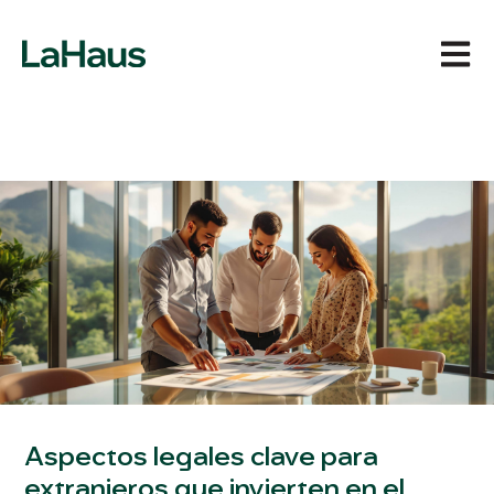
Abrir 
Aspectos legales clave para
extranjeros que invierten en el